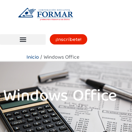
Ir
al
contenido
¡Inscríbete!
Trabajo en Alturas
Inicio
Windows Office
Windows Office