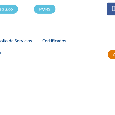
edu.co
PQRS
olio de Servicios
Certificados
r