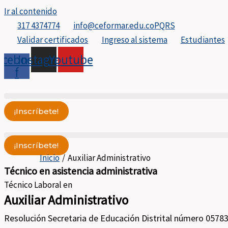
Ir al contenido
317 4374774
info@ceformar.edu.co
PQRS
Validar certificados
Ingreso al sistema
Estudiantes
acebook-
Instagram
Youtube
f
¡Inscríbete!
¡Inscríbete!
Inicio
Auxiliar Administrativo
Técnico en asistencia administrativa
Técnico Laboral en
Auxiliar Administrativo
Resolución Secretaria de Educación Distrital número 0578