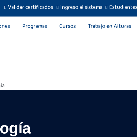
Validar certificados
Ingreso al sistema
Estudiante
ones
Programas
Cursos
Trabajo en Alturas
ía
ogía