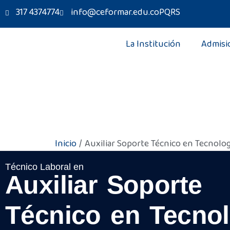
Ir
317 4374774
info@ceformar.edu.co
PQRS
al
contenido
La Institución
Admisi
Inicio
Auxiliar Soporte Técnico en Tecnolog
tecnico de sistemas
Técnico Laboral en
Auxiliar Soporte
Técnico en Tecnol