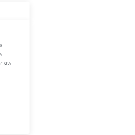
ca
a
rista