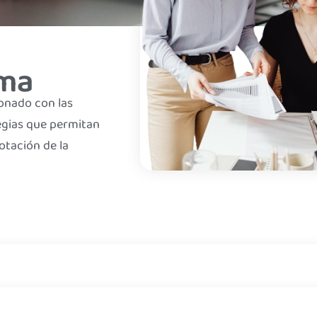
ama
ionado con las
egias que permitan
otación de la